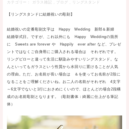
カテゴリー：
ガラス雑記
,
ブログ
,
リングスタンド
【リングスタンドに結婚祝いの彫刻】
結婚祝いの定番彫刻文字は Happy Wedding 新郎＆新婦
結婚挙式日。ですが、これ以外にも Happy Weddingの箇所
に Sweets are forever や Happily ever after など、プレゼ
ントではなくご自身用にご購入される場合は それぞれです。
リングピローと違って生活に馴染みやすいリングスタンド。な
んといってもガラスという性質から水回りに置けることが人気
の理由。ただ、お名前が長い場合は ＆を使ってお名前が2段に
なることをご理解くださいね。お二人の名前がそれぞれ 4文字
～6文字でないと1行におさめにくいので、ほとんどの場合2段構
成のお名前彫刻となります。（彫刻書体：綺麗に仕上がる筆記
体）