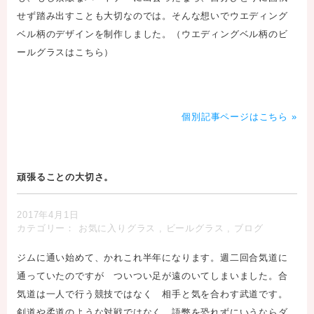
せず踏み出すことも大切なのでは。そんな想いでウエディング
ベル柄のデザインを制作しました。（
ウエディングベル柄のビ
ールグラスはこちら
）
個別記事ページはこちら »
頑張ることの大切さ。
2017年4月1日
カテゴリー：
お気に入りグラス
,
ビールグラス
,
ブログ
ジムに通い始めて、かれこれ半年になります。週二回合気道に
通っていたのですが ついつい足が遠のいてしまいました。合
気道は一人で行う競技ではなく 相手と気を合わす武道です。
剣道や柔道のような対戦ではなく、語弊を恐れずにいうならダ