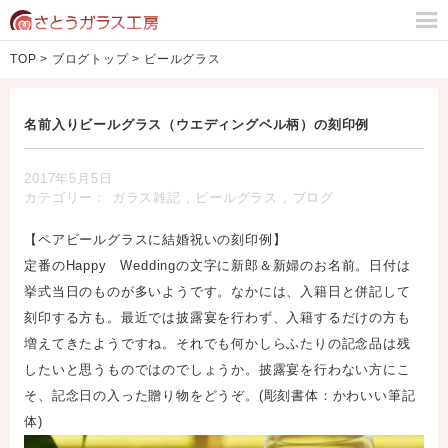
TOP
>
ブログトップ
>
ビールグラス
名前入りビールグラス（ウエディングベル柄）の刻印例
2017年5月5日
カテゴリー：
ガラス雑記
,
ビールグラス
,
ブログ
【ペアビールグラスに結婚祝いの刻印例】
定番のHappy Weddingの文字に新郎＆新婦のお名前。日付は
挙式当日のものが多いようです。なかには、入籍日と併記して
刻印する方も。最近では披露宴を行わず、入籍するだけの方も
増えてきたようですね。それでも何かしらふたりの記念品は残
したいと思うものではのでしょうか。披露宴を行わない方にこ
そ、記念日の入った贈り物をどうぞ。(彫刻書体：かわいい筆記
体)