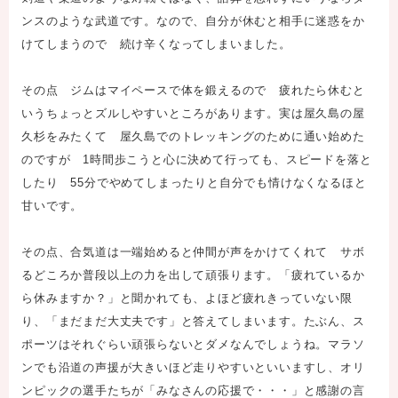
ンスのような武道です。なので、自分が休むと相手に迷惑をか
けてしまうので 続け辛くなってしまいました。
その点 ジムはマイペースで体を鍛えるので 疲れたら休むと
いうちょっとズルしやすいところがあります。実は屋久島の屋
久杉をみたくて 屋久島でのトレッキングのために通い始めた
のですが 1時間歩こうと心に決めて行っても、スピードを落と
したり 55分でやめてしまったりと自分でも情けなくなるほと
甘いです。
その点、合気道は一端始めると仲間が声をかけてくれて サボ
るどころか普段以上の力を出して頑張ります。「疲れているか
ら休みますか？」と聞かれても、よほど疲れきっていない限
り、「まだまだ大丈夫です」と答えてしまいます。たぶん、ス
ポーツはそれぐらい頑張らないとダメなんでしょうね。マラソ
ンでも沿道の声援が大きいほど走りやすいといいますし、オリ
ンピックの選手たちが「みなさんの応援で・・・」と感謝の言