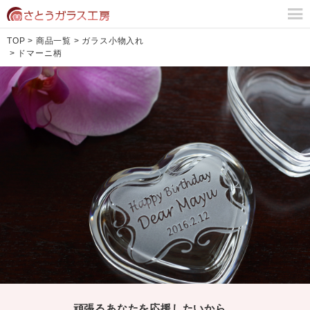
TOP
>
商品一覧
>
ガラス小物入れ
>
ドマーニ柄
頑張るあなたを応援したいから。