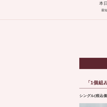
本
最
「1個組
シングル(税込価格