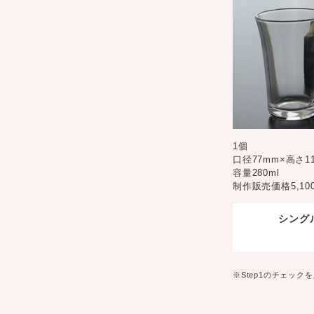
1個
口径77mm×高さ1
容量280ml
制作販売価格5,10
シングル
※Step1のチェッ