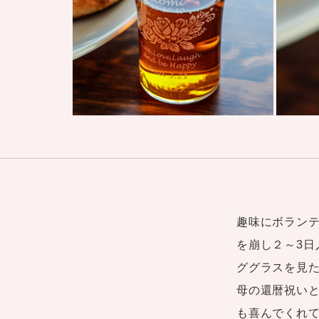
趣味にボラン
を崩し２～3
ググラスを見
母の還暦祝い
も喜んでくれ