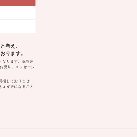
部と考え、
ております。
となります。保管用
 お熨斗、メッセージ
同梱しておりませ
きょ変更になること