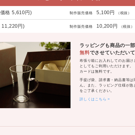
格 5,610円)
5,100円
制作販売価格
（税抜）
1,220円)
10,200円
制作販売価格
（税抜）
ラッピングも商品の一
無料
でさせていただい
布張り箱にお入れしてのお届け
としてもご利用いただけます。
カードは無料です。
手提げ袋、請求書・納品書等は
ん。また、ラッピング仕様が急
をご了承ください。
詳しくはこちら